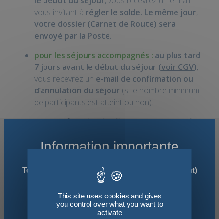
le début du séjour
, vous recevrez un e-mail
vous invitant à
régler le solde. Le même jour,
votre dossier (Carnet de Route) sera
envoyé par la Poste.
pour les séjours accompagnés :
au plus tard
7 jours avant le début du séjour (
voir CGV
),
vous recevrez un
e-mail de confirmation ou
d’annulation du séjour
(si le nombre minimum
de participants est atteint ou non).
L'e-mail de
confirmation du séjour
vous invitera à
régler
le solde restant
.
Information importante
L'e-mail d'
annulation du séjour
vous confirmera le
remboursement immédiat de votre acompte
.
Tous nos séjours "liberté" (sans accompagnement)
sont organisés dès 2 participants !
PAR COURRIER POSTAL
This site uses cookies and gives
Pour les randonnées avec Accompagnateur ou
Téléchargez le bulletin d'inscription en
you control over what you want to
Guide
: nous organisons
uniquement des séjours
activate
cliquant ici
. Imprimez
et
remplissez
le. Puis