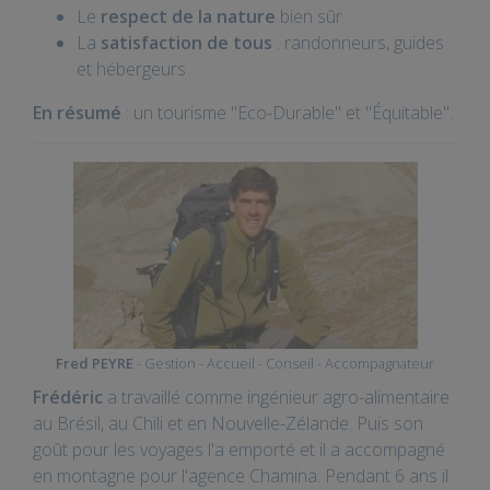
Le
respect de la nature
bien sûr
La
satisfaction de tous
: randonneurs, guides
et hébergeurs
En résumé
: un tourisme "Eco-Durable" et "Équitable".
Fred PEYRE
- Gestion - Accueil - Conseil - Accompagnateur
Frédéric
a travaillé comme ingénieur agro-alimentaire
au Brésil, au Chili et en Nouvelle-Zélande. Puis son
goût pour les voyages l'a emporté et il a accompagné
en montagne pour l'agence Chamina. Pendant 6 ans il