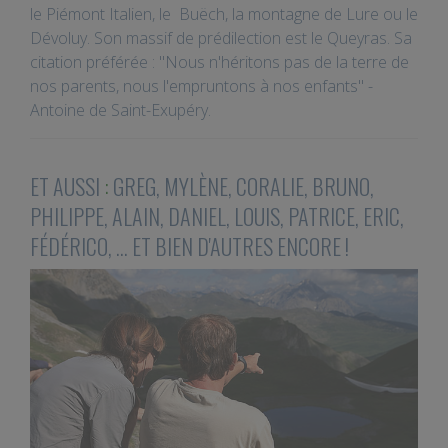
le Piémont Italien, le Buëch, la montagne de Lure ou le
Dévoluy. Son massif de prédilection est le Queyras. Sa
citation préférée : "Nous n'héritons pas de la terre de
nos parents, nous l'empruntons à nos enfants" -
Antoine de Saint-Exupéry.
ET AUSSI
:
GREG, MYLÈNE, CORALIE, BRUNO,
PHILIPPE, ALAIN, DANIEL, LOUIS, PATRICE, ERIC,
FÉDÉRICO, ... ET BIEN D'AUTRES ENCORE !