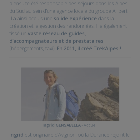
a ensuite été responsable des séjours dans les Alpes
du Sud au sein d'une agence locale du groupe Allibert.
Il a ainsi acquis une
solide expérience
dans la
création et la gestion des randonnées. Il a également
tissé un
vaste réseau de guides,
d’accompagnateurs et de prestataires
(hébergements, taxi).
En 2011, il créé TrekAlpes !
Ingrid GENSABELLA
- Accueil
Ingrid
est originaire d’Avignon, où la
Durance
rejoint le