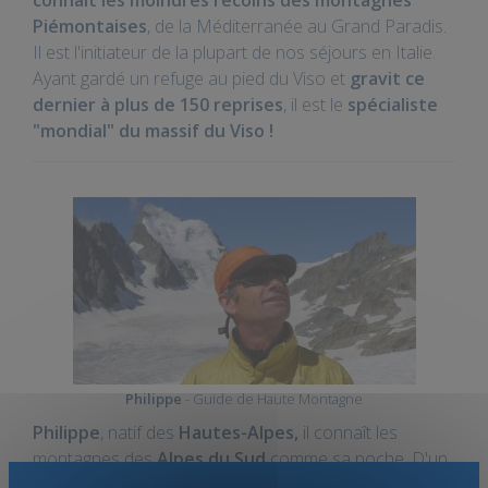
connait les moindres recoins des montagnes
Piémontaises
, de la Méditerranée au Grand Paradis.
Il est l'initiateur de la plupart de nos séjours en Italie.
Ayant gardé un refuge au pied du Viso et
gravit ce
dernier à plus de 150 reprises
, il est le
spécialiste
"mondial" du massif du Viso !
Philippe
- Guide de Haute Montagne
Philippe
, natif des
Hautes-Alpes,
il connaît les
montagnes des
Alpes du Sud
comme sa poche. D'un
tempérament aventurier il a aussi exploré le reste de