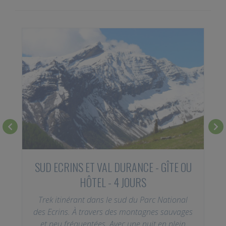
SUD ECRINS ET VAL DURANCE - GÎTE OU
HÔTEL - 4 JOURS
u
t
Trek itinérant dans le sud du Parc National
des Ecrins. À travers des montagnes sauvages
et peu fréquentées. Avec une nuit en plein