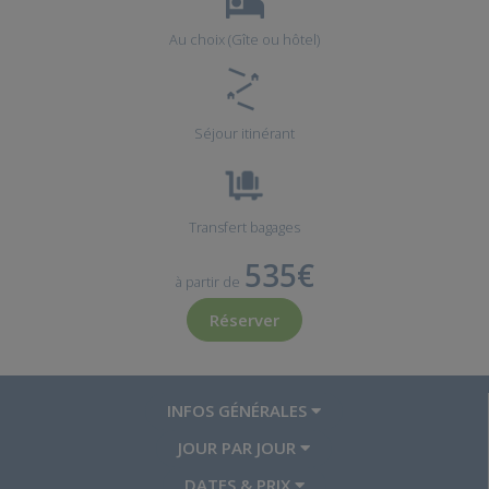
Au choix (Gîte ou hôtel)
Séjour itinérant
Transfert bagages
535€
à partir de
Réserver
INFOS GÉNÉRALES
JOUR PAR JOUR
DATES & PRIX