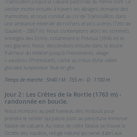
Tramouillon jusqu’à la cabane pastorale du même nom. Le
sentier monte ensuite à travers les alpages, domaine des
marmottes, et nous conduit au col de Tramouilllon, dans
une ambiance minérale de rochers et pics acérés (Tête de
Gaulent – 2867 m). Nous contemplons alors les sommets
enneigés des Ecrins, notamment le Pelvoux (3946 m) et
ses glaciers. Nous descendons ensuite dans la douce
fraîcheur du mélézin jusqu’à Freissinières, village
« vaudois» (Protestant), caché au creux d’une vallée
glaciaire suspendue. Nuit en gîte.
Temps de marche : 5h40 / M : 755 m - D : 1100 m.
Jour 2 : Les Crêtes de la Rortie (1763 m) -
randonnée en boucle.
Nous montons au petit hameau des Hodouls pour
prendre le sentier qui passe juste au pied d’une immense
falaise de calcaire. Au cœur de cette falaise se trouve la
Grotte des Vaudois, refuge naturel qui servit d’abri aux