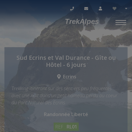
TrekAlpes
Sud Ecrins et Val Durance - Gîte ou
Hôtel - 6 jours
Ecrins
Trekking itinérant sur des sentiers peu fréquentés
avec une nuit dans un petit hameau perdu au coeur
du Parc Naturel des Ecrins.
Randonnée Liberté
REF :
RL01