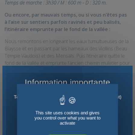
Temps de marche : 3h30 / M : 600 m - D : 320 m.
Ou encore, par mauvais temps, ou si vous n’êtes pas
à l’aise sur sentiers parfois ravinés et peu balisés,
l’itinéraire emprunte par le fond de la vallée :
Nous remontons en longeant les eaux tumultueuses de la
Biaysse et en passant par les hameaux des Viollins (Beau
Temple Vaudois) et des Mensals. Puis l’itinéraire quitte le
fond de la vallée et emprunte l’ancien chemin muletier pour
monter à Dormillouse. Le sentier est parfois taillé dans la
falaise et passe sous de belles cascades. Nuit en refuge
Information importante
(dortoir) ou Chambre d’hôtes (2 à 4 places).
Temps de marche : 3h30 / M : 550 m.
Tous nos séjours "liberté" (sans accompagnement)
sont organisés dès 2 participants !
Jour 4 : Lacs Palluel (2472 m) et Faravel -
This site uses cookies and gives
Pour les randonnées avec Accompagnateur ou
Freissinières
you control over what you want to
Guide
: nous organisons
uniquement des séjours
activate
Au petit matin, nous montons à travers la fraîcheur du
privatifs
, pour des
groupes déjà constitués.
mélézin par un beau sentier qui monte progressivement