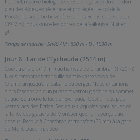
Fournel, réserve biologique. C'est le royaume du chardon
bleu des Alpes, espèce rare et protégée. Le col de la
Pousterle, superbe belvédère sur les Ecrins et le Pelvoux
(3946 m), nous ouvre les portes de la Vallouise. Nuit en
gîte.
Temps de marche : 5h40 / M : 650 m - D : 1090 m
Jour 6 : Lac de l’Eychauda (2514 m)
Court transfert (10 mn) au hameau de Chambran (1720 m).
Nous remontons tranquillement le vaste vallon de
Chambran jusqu’à la cabane du berger. Nous entamons
alors l’ascension d’un puissant verrou glaciaire au sommet
duquel se trouve le lac de l’Eychauda. C’est un des plus
vastes lacs des Ecrins. Ses eaux turquoise sont issues de
la fonte des glaciers de Monêtier que l’on aperçoit au-
dessus. Retour à Chambran et transfert (30 mn) à la gare
de Mont-Dauphin.
vidéo